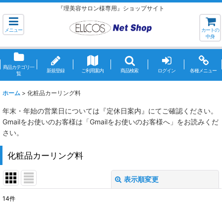
『理美容サロン様専用』ショップサイト
メニュー
カートの
中身
商品カテゴリ一
新規登録
ご利用案内
商品検索
ログイン
各種メニュー
覧
ホーム
>
化粧品カーリング料
年末・年始の営業日については『定休日案内』にてご確認ください。
Gmailをお使いのお客様は「Gmailをお使いのお客様へ」をお読みくだ
さい。
化粧品カーリング料
表示順変更
閉じる
14
件
表示数
: