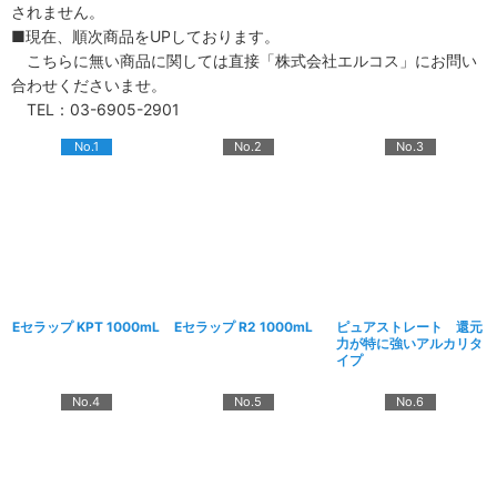
されません。
■現在、順次商品をUPしております。
こちらに無い商品に関しては直接「株式会社エルコス」にお問い
合わせくださいませ。
TEL：03-6905-2901
No.1
No.2
No.3
Eセラップ KPT 1000mL
Eセラップ R2 1000mL
ピュアストレート 還元
力が特に強いアルカリタ
イプ
No.4
No.5
No.6