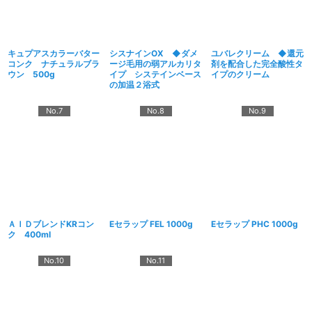
キュプアスカラーバター
シスナインOX ◆ダメ
ユバレクリーム ◆還元
コンク ナチュラルブラ
ージ毛用の弱アルカリタ
剤を配合した完全酸性タ
ウン 500g
イプ システインベース
イプのクリーム
の加温２浴式
No.7
No.8
No.9
ＡＩＤブレンドKRコン
Eセラップ FEL 1000g
Eセラップ PHC 1000g
ク 400ml
No.10
No.11