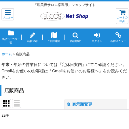
『理美容サロン様専用』ショップサイト
メニュー
カートの
中身
商品カテゴリ一
新規登録
ご利用案内
商品検索
ログイン
各種メニュー
覧
ホーム
>
店販商品
年末・年始の営業日については『定休日案内』にてご確認ください。
Gmailをお使いのお客様は「Gmailをお使いのお客様へ」をお読みくだ
さい。
店販商品
表示順変更
閉じる
22
件
表示数
: